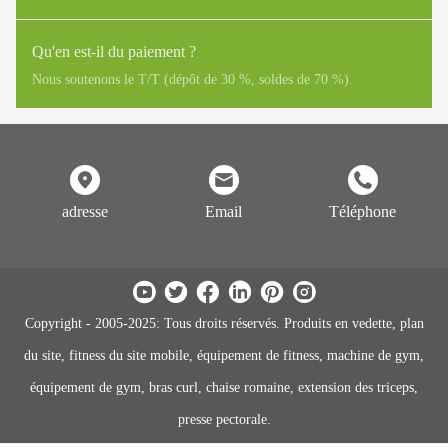
musculation Impulse Garantie limitée Châssis en acier à vie
Roulement rotatif, piles de poids, poulies, tiges de guidage, pièces
Qu'en est-il du paiement ?
mobiles structurelles 2 ans Câble, roulements linéaires, ressorts 1 an
Nous soutenons le T/T (dépôt de 30 %, soldes de 70 %).
Rembourrage, poignées, tous les autres articles non répertoriés 6
mois
adresse
Email
Téléphone
Copyright - 2005-2025: Tous droits réservés. Produits en vedette, plan
du site, fitness du site mobile, équipement de fitness, machine de gym,
équipement de gym, bras curl, chaise romaine, extension des triceps,
presse pectorale.