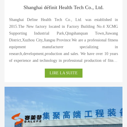
Shanghai définit Health Tech Co., Ltd.
Shanghai Define Health Tech Co., Ltd. was established in
2015.The New factory located in Factory Building No.4 XCMG
Supporting Industrial Park,Qingshanquan Town,Jiawang
District,Xuzhou City,Jiangsu Province.We are a professional fitness
equipment manufacturer specializing in
research,development,production and sales. We have over 10 years
of experience and technology in professional production of fitness
equipment. Our products have passed ISO and CE certification, and
LIRE LA SUITE
are highly praised by customers at home and abroad. As a
professional fitness equipment manufacturer in China,we specialize
in producing various types of commercial power equipment in the
mainstream market,providing various high-end commercial and
household electric treadmills,various magnetic controlled exercise
bikes and dynamic bicycles,elliptical machines,rowing
machines,stair machines,fan cars,and various fitness accessories at
home and abroad. We have a strong production and research