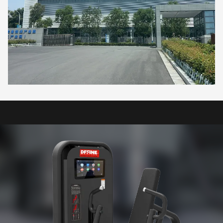
team,more than 10 senior designers in the industry and professional
& technical personnel,two large laser equipment,three automatic
pipe benders,several robotic welding machines,automatic cutting
machines,and supporting spray assembly lines.We can provide
different types of plate and pipe products according to different
standards,materials,and surface treatments,and can also provide
customized and OEM parts according to drawings. Our products
are widely used in professional gyms,star hotels,small gyms,and
various college sports centers.Our products are exported to
Europe,North America,South America,the Middle East,
Oceania,Africa,Southeast Asia,and other countries and regions,and
are highly praised by customers at home and abroad.We sincerely
welcome your presence and guidance,and work together to create a
better future.