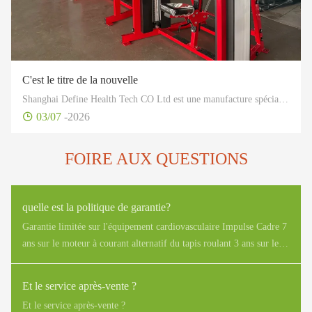
C'est le titre de la nouvelle
Shanghai Define Health Tech CO Ltd est une manufacture spécialisée dans l'industrie du fitness, en particulier dans la conception et la production de développement, ainsi que dans la vente d'équipements professionnels de fitness, de santé et de sport.
03/07
-2026
FOIRE AUX QUESTIONS
quelle est la politique de garantie?
Garantie limitée sur l'équipement cardiovasculaire Impulse Cadre 7
ans sur le moteur à courant alternatif du tapis roulant 3 ans sur le
moteur à courant continu du tapis roulant, les pièces mobiles
structurelles 2 ans sur la carte électronique d'affichage, le
Et le service après-vente ?
contrôleur de moteur, le générateur, l'EMS, les freins ECB 2 ans
Et le service après-vente ?
sur le clavier, les pièces d'usure durables 1 an sur l'équipement de