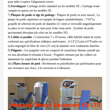
pour aider à repérer l'alignement correct
6)
Envelopper:
Carénage arrière standard sur les modèles SE ; Carénage avant
complet en option sur les modèles SE
7)
Plaques de poids et tige de guidage :
Plaques de poids en acier massif ; La
plaque de poids supérieure est équipée de bagues autolubrifiantes ; 7/16"La
goupille de sélection de poids de diamètre (11 mm) se verrouille magnétiquement
en place et est connectée au stact pour éviter toute perte ; Système de poids
incrémentiel déroulant (de série sur les modèles SE)
8)
Câbles et poulies :
Construction 7 x 19 torons, câble lubrifié enduit de nylon
conforme aux spécifications militaires américaines ; 4-1/2"(11cm) et 6"Poulies en
nylon imprégné de fibre de verre (15 cm) de diamètre avec roulements étanches
9)
Poignées :
Les poignées sont un composé de caoutchouc thermo extrudé qui
est non absorbant et résistant à l'usure ; Poignées retenues par des colliers en
aluminium les empêchant de glisser pendant l'utilisation
dix)
Plates-formes de pied :
Revêtement en polyéthylène par pulvérisation pour
une résistance aux chocs, à la corrosion et à l'abrasion