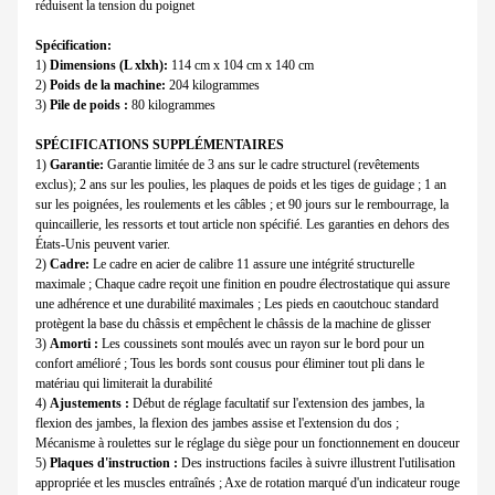
réduisent la tension du poignet
Spécification:
1)
Dimensions (L xlxh):
114 cm x 104 cm x 140 cm
2)
Poids de la machine:
204 kilogrammes
3)
Pile de poids :
80 kilogrammes
SPÉCIFICATIONS SUPPLÉMENTAIRES
1)
Garantie:
Garantie limitée de 3 ans sur le cadre structurel (revêtements
exclus); 2 ans sur les poulies, les plaques de poids et les tiges de guidage ; 1 an
sur les poignées, les roulements et les câbles ; et 90 jours sur le rembourrage, la
quincaillerie, les ressorts et tout article non spécifié. Les garanties en dehors des
États-Unis peuvent varier.
2)
Cadre:
Le cadre en acier de calibre 11 assure une intégrité structurelle
maximale ; Chaque cadre reçoit une finition en poudre électrostatique qui assure
une adhérence et une durabilité maximales ; Les pieds en caoutchouc standard
protègent la base du châssis et empêchent le châssis de la machine de glisser
3)
Amorti :
Les coussinets sont moulés avec un rayon sur le bord pour un
confort amélioré ; Tous les bords sont cousus pour éliminer tout pli dans le
matériau qui limiterait la durabilité
4)
Ajustements :
Début de réglage facultatif sur l'extension des jambes, la
flexion des jambes, la flexion des jambes assise et l'extension du dos ;
Mécanisme à roulettes sur le réglage du siège pour un fonctionnement en douceur
5)
Plaques d'instruction :
Des instructions faciles à suivre illustrent l'utilisation
appropriée et les muscles entraînés ; Axe de rotation marqué d'un indicateur rouge