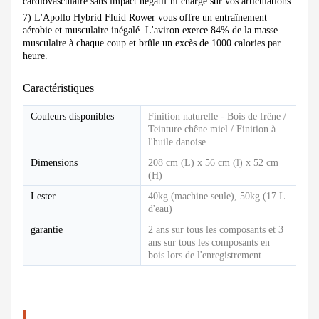
cardiovasculaire sans impact négatif ni charge sur vos articulations.
7) L'Apollo Hybrid Fluid Rower vous offre un entraînement
aérobie et musculaire inégalé. L'aviron exerce 84% de la masse
musculaire à chaque coup et brûle un excès de 1000 calories par
heure.
Caractéristiques
Couleurs disponibles
Finition naturelle - Bois de frêne /
Teinture chêne miel / Finition à
l'huile danoise
Dimensions
208 cm (L) x 56 cm (l) x 52 cm
(H)
Lester
40kg (machine seule), 50kg (17 L
d'eau)
garantie
2 ans sur tous les composants et 3
ans sur tous les composants en
bois lors de l'enregistrement