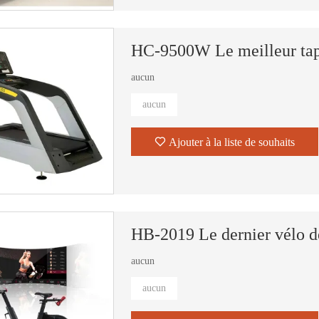
HC-9500W Le meilleur tapi
TAPIS ROULANT ÉLECTRIQUE COMMERCIAL LÉGER HD-800
TAPIS ROULANT ÉLECTRIQUE COMMERCIAL LÉGER HD-900
aucun
aucun
Ajouter à la liste de souhaits
HB-2019 Le dernier vélo d
aucun
aucun