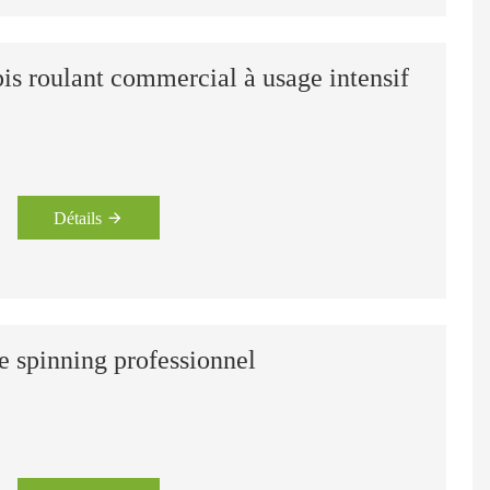
s roulant commercial à usage intensif
HC-6000 TAPIS ROULANT COMMERCIAL INTENSIF
Vélo de spinning semi-commercial - HB-2015
Détails
e spinning professionnel