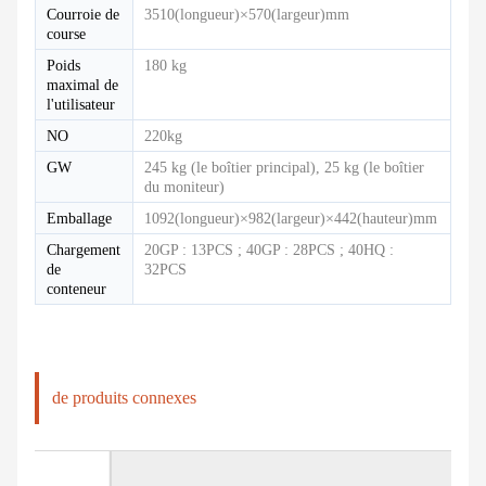
Courroie de
3510(longueur)×570(largeur)mm
course
Poids
180 kg
maximal de
l'utilisateur
NO
220kg
GW
245 kg (le boîtier principal), 25 kg (le boîtier
du moniteur)
Emballage
1092(longueur)×982(largeur)×442(hauteur)mm
Chargement
20GP : 13PCS ; 40GP : 28PCS ; 40HQ :
de
32PCS
conteneur
de produits connexes